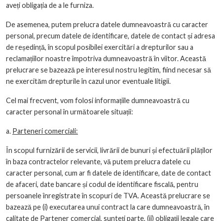
aveți obligația de a le furniza.
De asemenea, putem prelucra datele dumneavoastră cu caracter
personal, precum datele de identificare, datele de contact și adresa
de reședință, în scopul posibilei exercitări a drepturilor sau a
reclamațiilor noastre împotriva dumneavoastră în viitor. Această
prelucrare se bazează pe interesul nostru legitim, fiind necesar să
ne exercităm drepturile în cazul unor eventuale litigii.
Cel mai frecvent, vom folosi informațiile dumneavoastră cu
caracter personal în următoarele situații:
a.
Parteneri comerciali:
În scopul furnizării de servicii, livrării de bunuri și efectuării plăților
în baza contractelor relevante, vă putem prelucra datele cu
caracter personal, cum ar fi datele de identificare, date de contact
de afaceri, date bancare și codul de identificare fiscală, pentru
persoanele înregistrate în scopuri de TVA. Această prelucrare se
bazează pe (i) executarea unui contract la care dumneavoastră, în
calitate de Partener comercial, sunteți parte, (ii) obligații legale care