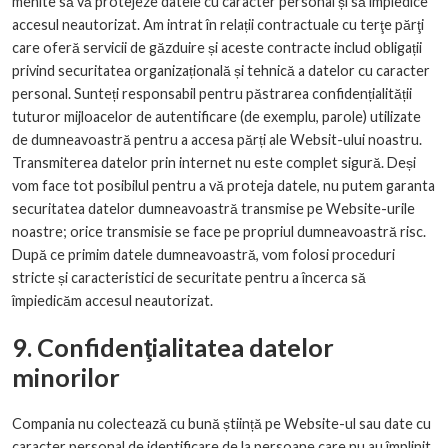
menite să vă protejeze datele cu caracter personal și să împiedice
accesul neautorizat. Am intrat în relații contractuale cu terţe părţi
care oferă servicii de găzduire și aceste contracte includ obligații
privind securitatea organizațională și tehnică a datelor cu caracter
personal. Sunteți responsabil pentru păstrarea confidențialității
tuturor mijloacelor de autentificare (de exemplu, parole) utilizate
de dumneavoastră pentru a accesa părți ale Websit-ului noastru.
Transmiterea datelor prin internet nu este complet sigură. Deși
vom face tot posibilul pentru a vă proteja datele, nu putem garanta
securitatea datelor dumneavoastră transmise pe Website-urile
noastre; orice transmisie se face pe propriul dumneavoastră risc.
După ce primim datele dumneavoastră, vom folosi proceduri
stricte și caracteristici de securitate pentru a încerca să
împiedicăm accesul neautorizat.
9. Confidenţialitatea datelor
minorilor
Compania nu colectează cu bună știință pe Website-ul sau date cu
caracter personal de identificare de la persoane care nu au împlinit