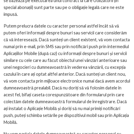
se bazează pe executarea unui contract la care Utilizatorii (în
special abonații) sunt parte sau pe o obligație legală care ne este
impusă.
Putem prelucra datele cu caracter personal astfel încât să vă
putem oferi informații despre bunuri sau servicii care considerăm
că vă interesează. Dacă sunteți un client existent, vă vom contacta
numai prin e-mail, prin SMS sau prin notificări push prin intermediul
Aplicațiilor Mobile (după caz) cu informații despre bunuri și servicii
similare cu cele care au făcut obiectul unei vânzări anterioare sau
unei negocieri cu dumneavoastră în vederea vânzării, cu excepția
cazului în care ați optat altfel anterior. Dacă sunteți un client nou,
vă vom contacta prin mijloace electronice numai dacă avem acordul
dumneavoastră prealabil. Dacă nu doriți să vă folosim datele în
acest fel, bifați caseta corespunzătoare din formularul prin care
colectăm datele dumneavoastră formularul de înregistrare. Dacă
ați instalat o Aplicație Mobilă și doriți să nu mai primiți notificări
push, puteți schimba setările pe dispozitivul mobil sau prin Aplicația
Mobilă.
Nu vom partaja datele dumneavoastră cu caracter personal cu