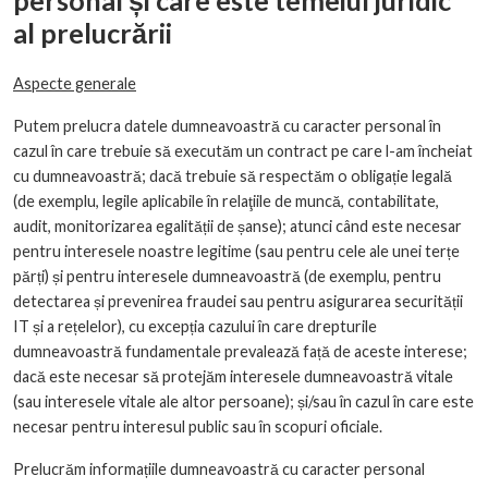
personal și care este temeiul juridic
al prelucrării
Aspecte generale
Putem prelucra datele dumneavoastră cu caracter personal în
cazul în care trebuie să executăm un contract pe care l-am încheiat
cu dumneavoastră; dacă trebuie să respectăm o obligație legală
(de exemplu, legile aplicabile în relaţiile de muncă, contabilitate,
audit, monitorizarea egalității de șanse); atunci când este necesar
pentru interesele noastre legitime (sau pentru cele ale unei terțe
părți) și pentru interesele dumneavoastră (de exemplu, pentru
detectarea și prevenirea fraudei sau pentru asigurarea securității
IT și a rețelelor), cu excepția cazului în care drepturile
dumneavoastră fundamentale prevalează față de aceste interese;
dacă este necesar să protejăm interesele dumneavoastră vitale
(sau interesele vitale ale altor persoane); și/sau în cazul în care este
necesar pentru interesul public sau în scopuri oficiale.
Prelucrăm informațiile dumneavoastră cu caracter personal