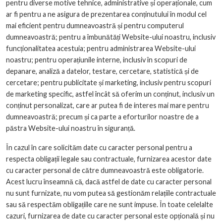
pentru diverse motive tehnice, administrative și operaționale, cum
ar fi pentru a ne asigura de prezentarea conținutului în modul cel
mai eficient pentru dumneavoastră și pentru computerul
dumneavoastră; pentru a îmbunătăți Website-ului noastru, inclusiv
funcționalitatea acestuia; pentru administrarea Website-ului
noastru; pentru operațiunile interne, inclusiv în scopuri de
depanare, analiză a datelor, testare, cercetare, statistică și de
cercetare; pentru publicitate și marketing, inclusiv pentru scopuri
de marketing specific, astfel încât să oferim un conținut, inclusiv un
conținut personalizat, care ar putea fi de interes mai mare pentru
dumneavoastră; precum și ca parte a eforturilor noastre de a
păstra Website-ului noastru în siguranță.
În cazul în care solicităm date cu caracter personal pentru a
respecta obligații legale sau contractuale, furnizarea acestor date
cu caracter personal de către dumneavoastră este obligatorie.
Acest lucru înseamnă că, dacă astfel de date cu caracter personal
nu sunt furnizate, nu vom putea să gestionăm relațiile contractuale
sau să respectăm obligațiile care ne sunt impuse. În toate celelalte
cazuri, furnizarea de date cu caracter personal este opțională și nu