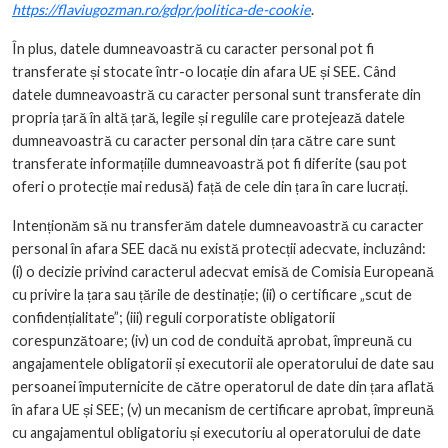
https://flaviugozman.ro/gdpr/politica-de-cookie
.
În plus, datele dumneavoastră cu caracter personal pot fi
transferate și stocate într-o locație din afara UE și SEE. Când
datele dumneavoastră cu caracter personal sunt transferate din
propria țară în altă țară, legile și regulile care protejează datele
dumneavoastră cu caracter personal din țara către care sunt
transferate informațiile dumneavoastră pot fi diferite (sau pot
oferi o protecție mai redusă) față de cele din țara în care lucrați.
Intenționăm să nu transferăm datele dumneavoastră cu caracter
personal în afara SEE dacă nu există protecții adecvate, incluzând:
(i) o decizie privind caracterul adecvat emisă de Comisia Europeană
cu privire la țara sau țările de destinație; (ii) o certificare „scut de
confidențialitate”; (iii) reguli corporatiste obligatorii
corespunzătoare; (iv) un cod de conduită aprobat, împreună cu
angajamentele obligatorii și executorii ale operatorului de date sau
persoanei împuternicite de către operatorul de date din țara aflată
în afara UE și SEE; (v) un mecanism de certificare aprobat, împreună
cu angajamentul obligatoriu și executoriu al operatorului de date