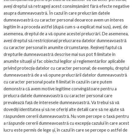
aveți dreptul să retrageți acest consimțământ fără efecte negative
asupra dumneavoastră. În cazul în care prelucrăm datele
dumneavoastră cu caracter personal deoarece avem un interes
legitim în a proceda astfel (după cum s-a explicat mai sus), aveți, de
asemenea, dreptul de a vă opune acestei prelucrări. De asemenea,
aveți dreptul să restricționați prelucrarea datelor dumneavoastră
cu caracter personal în anumite circumstanțe. Rețineți faptul că
drepturile dumneavoastră descrise mai sus pot fi limitate în
anumite situații și fac obiectul legilor și reglementărilor aplicabile
privind protecția datelor cu caracter personal; de exemplu, dreptul
dumneavoastră de a vă opune prelucrării datelor dumneavoastră
cu caracter personal poate fi limitat în cazul în care putem
demonstra că avem motive legitime convingătoare pentru a
prelucra datele dumneavoastră cu caracter personal care
prevalează față de interesele dumneavoastră. Va trebui să vă
dovediți identitatea și să ne oferiți alte detalii care să ne ajute să
răspundem cererii dumneavoastră. Nu vom percepe o taxă pentru
a răspunde cererii dumneavoastră cu excepția cazului în care acest
lucru este permis de lege și, în cazul în care se percepe o astfel de