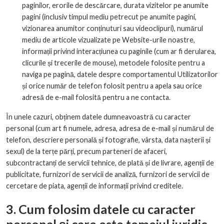
paginilor, erorile de descărcare, durata vizitelor pe anumite
pagini (inclusiv timpul mediu petrecut pe anumite pagini,
vizionarea anumitor conținuturi sau videoclipuri), numărul
mediu de articole vizualizate pe Website-urile noastre,
informații privind interacțiunea cu paginile (cum ar fi derularea,
clicurile și trecerile de mouse), metodele folosite pentru a
naviga pe pagină, datele despre comportamentul Utilizatorilor
și orice număr de telefon folosit pentru a apela sau orice
adresă de e-mail folosită pentru a ne contacta.
În unele cazuri, obținem datele dumneavoastră cu caracter
personal (cum art fi numele, adresa, adresa de e-mail și numărul de
telefon, descriere personală și fotografie, vârsta, data nașterii și
sexul) de la terțe părți, precum parteneri de afaceri,
subcontractanți de servicii tehnice, de plată și de livrare, agenții de
publicitate, furnizori de servicii de analiză, furnizori de servicii de
cercetare de piata, agenții de informații privind creditele.
3. Cum folosim datele cu caracter