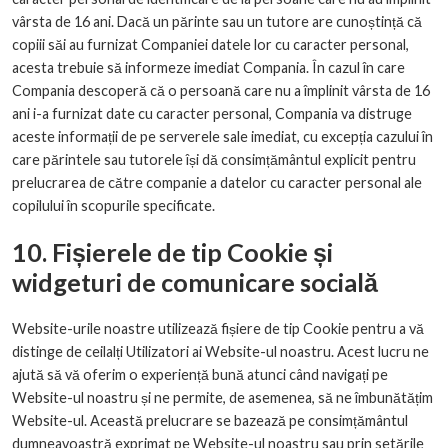
vârsta de 16 ani. Dacă un părinte sau un tutore are cunoștință că
copiii săi au furnizat Companiei datele lor cu caracter personal,
acesta trebuie să informeze imediat Compania. În cazul în care
Compania descoperă că o persoană care nu a împlinit vârsta de 16
ani i-a furnizat date cu caracter personal, Compania va distruge
aceste informații de pe serverele sale imediat, cu excepția cazului în
care părintele sau tutorele își dă consimțământul explicit pentru
prelucrarea de către companie a datelor cu caracter personal ale
copilului în scopurile specificate.
10. Fișierele de tip Cookie și
widgeturi de comunicare socială
Website-urile noastre utilizează fișiere de tip Cookie pentru a vă
distinge de ceilalți Utilizatori ai Website-ul noastru. Acest lucru ne
ajută să vă oferim o experiență bună atunci când navigați pe
Website-ul noastru și ne permite, de asemenea, să ne îmbunătățim
Website-ul. Această prelucrare se bazează pe consimțământul
dumneavoastră exprimat pe Website-ul noastru sau prin setările