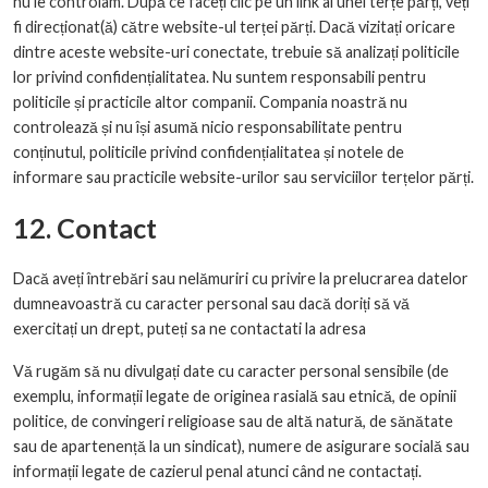
nu le controlam. După ce faceți clic pe un link al unei terțe părți, veți
fi direcționat(ă) către website-ul terței părți. Dacă vizitați oricare
dintre aceste website-uri conectate, trebuie să analizați politicile
lor privind confidențialitatea. Nu suntem responsabili pentru
politicile și practicile altor companii. Compania noastră nu
controlează și nu își asumă nicio responsabilitate pentru
conținutul, politicile privind confidențialitatea și notele de
informare sau practicile website-urilor sau serviciilor terțelor părți.
12. Contact
Dacă aveți întrebări sau nelămuriri cu privire la prelucrarea datelor
dumneavoastră cu caracter personal sau dacă doriți să vă
exercitați un drept, puteți sa ne contactati la adresa
Vă rugăm să nu divulgați date cu caracter personal sensibile (de
exemplu, informații legate de originea rasială sau etnică, de opinii
politice, de convingeri religioase sau de altă natură, de sănătate
sau de apartenență la un sindicat), numere de asigurare socială sau
informații legate de cazierul penal atunci când ne contactați.