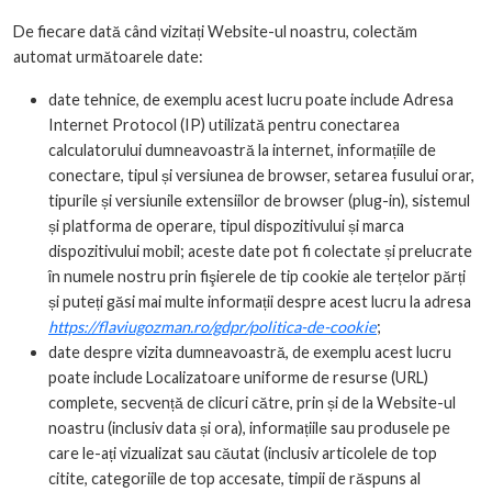
De fiecare dată când vizitați Website-ul noastru, colectăm
automat următoarele date:
date tehnice, de exemplu acest lucru poate include Adresa
Internet Protocol (IP) utilizată pentru conectarea
calculatorului dumneavoastră la internet, informațiile de
conectare, tipul și versiunea de browser, setarea fusului orar,
tipurile și versiunile extensiilor de browser (plug-in), sistemul
și platforma de operare, tipul dispozitivului și marca
dispozitivului mobil; aceste date pot fi colectate și prelucrate
în numele nostru prin fişierele de tip cookie ale terțelor părți
și puteți găsi mai multe informații despre acest lucru la adresa
https://flaviugozman.ro/gdpr/politica-de-cookie
;
date despre vizita dumneavoastră, de exemplu acest lucru
poate include Localizatoare uniforme de resurse (URL)
complete, secvență de clicuri către, prin și de la Website-ul
noastru (inclusiv data și ora), informațiile sau produsele pe
care le-ați vizualizat sau căutat (inclusiv articolele de top
citite, categoriile de top accesate, timpii de răspuns al