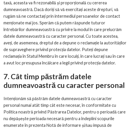
taxă, aceasta va fi rezonabilă și proporțională cu cererea
dumneavoastră. Dacă doriți să vă exercitați aceste drepturi, vă
rugăm să ne contactați prin intermediul persoanelor de contact
menționate mai jos. Sperăm că putem răspunde tuturor
întrebărilor dumneavoastră cu privire la modul în care prelucrăm
datele dumneavoastră cu caracter personal. Cu toate acestea,
aveți, de asemenea, dreptul de a depune o reclamație la autorităților
de supraveghere privind protecția datelor. Puteți depune
reclamația în Statul Membru în care locuiți, în care lucrați sau în care
a avut loc presupusa încălcare a legii privind protecția datelor.
7. Cât timp păstrăm datele
dumneavoastră cu caracter personal
Intenționăm să păstrăm datele dumneavoastră cu caracter
personal numai atât timp cât este necesar, în conformitate cu
Politica noastră privind Păstrarea Datelor, pentru o perioadă care
nu depășește perioada necesară pentru a îndeplini scopurile
enumerate în prezenta Notă de informare și/sau impusă de