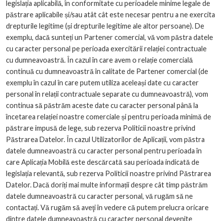
legislația aplicabilă, în conformitate cu perioadele minime legale de
păstrare aplicabile și/sau atât cât este necesar pentru a ne exercita
drepturile legitime (și drepturile legitime ale altor persoane). De
exemplu, dacă sunteți un Partener comercial, vă vom păstra datele
cu caracter personal pe perioada exercitării relației contractuale
cu dumneavoastră. În cazul în care avem o relație comercială
continuă cu dumneavoastră în calitate de Partener comercial (de
exemplu în cazul în care putem utiliza aceleași date cu caracter
personal în relații contractuale separate cu dumneavoastră), vom
continua să păstrăm aceste date cu caracter personal până la
încetarea relației noastre comerciale și pentru perioada minimă de
păstrare impusă de lege, sub rezerva Politicii noastre privind
Păstrarea Datelor. În cazul Utilizatorilor de Aplicații, vom păstra
datele dumneavoastră cu caracter personal pentru perioada în
care Aplicația Mobilă este descărcată sau perioada indicată de
legislația relevantă, sub rezerva Politicii noastre privind Păstrarea
Datelor. Dacă doriți mai multe informații despre cât timp păstrăm
datele dumneavoastră cu caracter personal, vă rugăm să ne
contactați. Vă rugăm să aveţi în vedere că putem prelucra oricare
dintre datele dumneavoastră cu caracter personal devenite