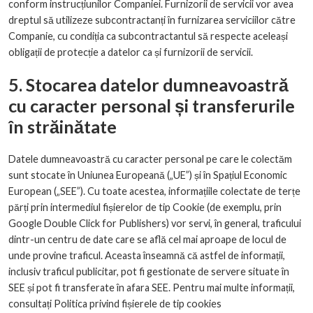
conform instrucțiunilor Companiei. Furnizorii de servicii vor avea
dreptul să utilizeze subcontractanți în furnizarea serviciilor către
Companie, cu condiția ca subcontractantul să respecte aceleași
obligații de protecție a datelor ca și furnizorii de servicii.
5. Stocarea datelor dumneavoastră
cu caracter personal și transferurile
în străinătate
Datele dumneavoastră cu caracter personal pe care le colectăm
sunt stocate în Uniunea Europeană („UE”) și în Spațiul Economic
European („SEE”). Cu toate acestea, informațiile colectate de terțe
părți prin intermediul fișierelor de tip Cookie (de exemplu, prin
Google Double Click for Publishers) vor servi, în general, traficului
dintr-un centru de date care se află cel mai aproape de locul de
unde provine traficul. Aceasta înseamnă că astfel de informații,
inclusiv traficul publicitar, pot fi gestionate de servere situate în
SEE și pot fi transferate în afara SEE. Pentru mai multe informații,
consultați Politica privind fișierele de tip cookies