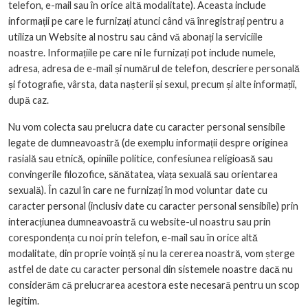
telefon, e-mail sau în orice altă modalitate). Aceasta include
informații pe care le furnizați atunci când vă înregistrați pentru a
utiliza un Website al nostru sau când vă abonați la serviciile
noastre. Informațiile pe care ni le furnizați pot include numele,
adresa, adresa de e-mail și numărul de telefon, descriere personală
și fotografie, vârsta, data nașterii și sexul, precum și alte informații,
după caz.
Nu vom colecta sau prelucra date cu caracter personal sensibile
legate de dumneavoastră (de exemplu informații despre originea
rasială sau etnică, opiniile politice, confesiunea religioasă sau
convingerile filozofice, sănătatea, viața sexuală sau orientarea
sexuală). În cazul în care ne furnizați în mod voluntar date cu
caracter personal (inclusiv date cu caracter personal sensibile) prin
interacțiunea dumneavoastră cu website-ul noastru sau prin
corespondența cu noi prin telefon, e-mail sau în orice altă
modalitate, din proprie voință și nu la cererea noastră, vom șterge
astfel de date cu caracter personal din sistemele noastre dacă nu
considerăm că prelucrarea acestora este necesară pentru un scop
legitim.