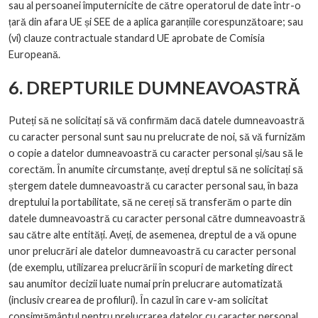
sau al persoanei împuternicite de către operatorul de date într-o
țară din afara UE și SEE de a aplica garanțiile corespunzătoare; sau
(vi) clauze contractuale standard UE aprobate de Comisia
Europeană.
6. DREPTURILE DUMNEAVOASTRĂ
Puteți să ne solicitați să vă confirmăm dacă datele dumneavoastră
cu caracter personal sunt sau nu prelucrate de noi, să vă furnizăm
o copie a datelor dumneavoastră cu caracter personal și/sau să le
corectăm. În anumite circumstanțe, aveți dreptul să ne solicitați să
ștergem datele dumneavoastră cu caracter personal sau, în baza
dreptului la portabilitate, să ne cereți să transferăm o parte din
datele dumneavoastră cu caracter personal către dumneavoastră
sau către alte entități. Aveți, de asemenea, dreptul de a vă opune
unor prelucrări ale datelor dumneavoastră cu caracter personal
(de exemplu, utilizarea prelucrării în scopuri de marketing direct
sau anumitor decizii luate numai prin prelucrare automatizată
(inclusiv crearea de profiluri). În cazul în care v-am solicitat
consimțământul pentru prelucrarea datelor cu caracter personal,