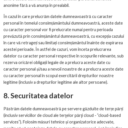
anonime fără a vă anunța în prealabil.
În cazul în care prelucrăm datele dumneavoastră cu caracter
personal în temeiul consimțământului dumneavoastră, aceste date
cu caracter personal vor fi prelucrate numai pentru perioada
prevăzută prin consimțământul dumneavoastră, cu excepția cazului
în care vă retrageți sau limitați consimțământul înainte de expirarea
acestei perioade. În astfel de cazuri, vom înceta prelucrarea
datelor cu caracter personal respective în scopurile relevante, sub
rezerva oricărei obligații legale de a prelucra aceste date cu
caracter personal și/sau a nevoii noastre de a prelucra aceste date
cu caracter personal în scopul exercitării drepturilor noastre
legitime (inclusiv a drepturilor legitime ale altor persoane).
8. Securitatea datelor
Păstrăm datele dumneavoastră pe servere găzduite de terțe părți
(inclusiv serviciilor de cloud ale terţelor părţi cloud - ”cloud-based
services”). Folosim măsuri tehnice și organizatorice adecvate,